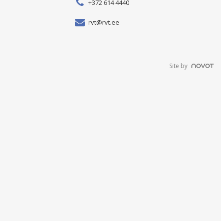
+372 614 4440
rvt@rvt.ee
Site by